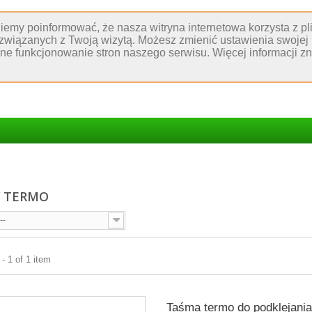
niemy poinformować, że nasza witryna internetowa korzysta z p
 związanych z Twoją wizytą. Możesz zmienić ustawienia swojej 
wne funkcjonowanie stron naszego serwisu. Więcej informacji 
Y TERMO
--
- 1 of 1 item
Taśma termo do podklejani