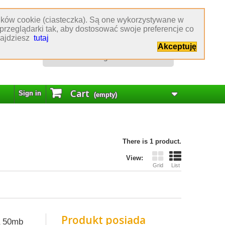
lików cookie (ciasteczka). Są one wykorzystywane w
Obsługa klienta
przeglądarki tak, aby dostosować swoje preferencje co
znajdziesz
tutaj
:
77 544 60 80
Akceptuję
:
biuro@hurtowniakrawiecka.pl
:
biuro obsługi klienta
Cart
Sign in
(empty)
There is 1 product.
View:
Grid
List
Produkt posiada
a 50mb