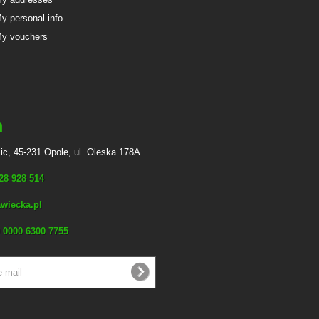
y personal info
y vouchers
n
ic, 45-231 Opole, ul. Oleska 178A
728 928 514
wiecka.pl
 0000 6300 7755