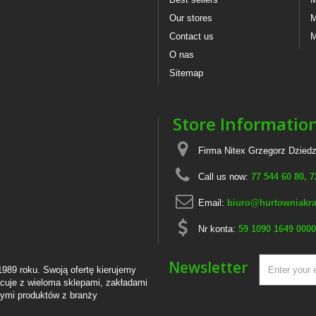
Our stores
M
Contact us
M
O nas
Sitemap
Store Informatio
Firma Nitex Grzegorz Dziedz
Call us now:
77 544 60 80, 
Email:
biuro@hurtowniakra
Nr konta:
59 1090 1649 0000
Newsletter
1989 roku. Swoją ofertę kierujemy
cuje z wieloma sklepami, zakładami
ącymi produktów z branży