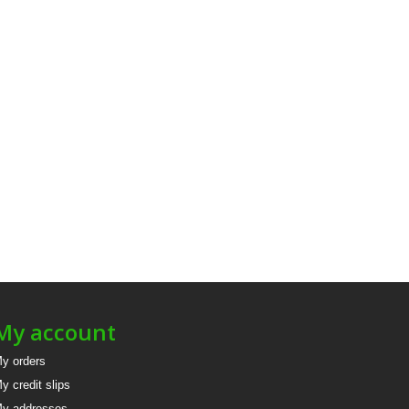
My account
y orders
y credit slips
y addresses