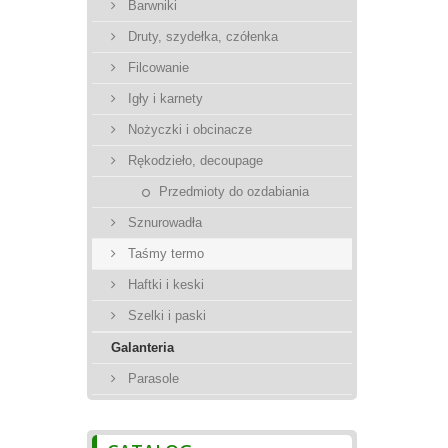
Barwniki
Druty, szydełka, czółenka
Filcowanie
Igły i karnety
Nożyczki i obcinacze
Rękodzieło, decoupage
Przedmioty do ozdabiania
Sznurowadła
Taśmy termo
Haftki i keski
Szelki i paski
Galanteria
Parasole