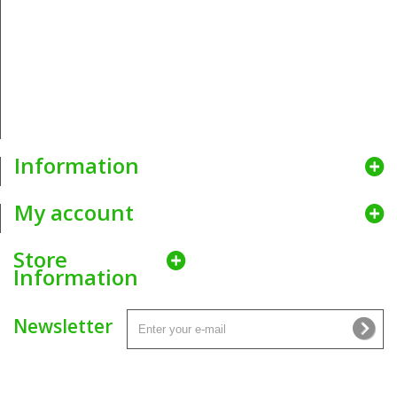
przedstawicielstwa co zaowocowało możliwością zaproponowania
Naszym klientom najkorzystniejszych cen.
Idąc z duchem czasu, dla wygody obecnych i nowych klientów
hurtowni krawieckiej Nitex
uruchomiliśmy internetową platformę
umożliwiającą zamawianie Naszych produktów w niewiarygodnie
atrakcyjnych cenach. Dostawy zamówień realizujemy za pomocą
najlepszych firm kurierskich aby zapewnić bezpieczne i szybkie
dostarczenie produktów wprost pod wskazany adres.
Information
My account
Store
Information
Newsletter