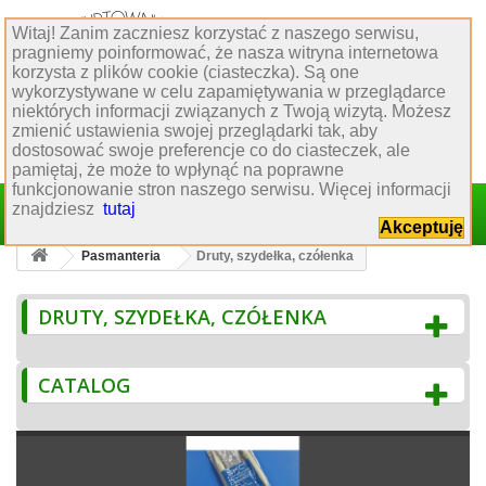
Witaj! Zanim zaczniesz korzystać z naszego serwisu,
Obsługa klienta
pragniemy poinformować, że nasza witryna internetowa
korzysta z plików cookie (ciasteczka). Są one
:
77 544 60 80
wykorzystywane w celu zapamiętywania w przeglądarce
:
biuro@hurtowniakrawiecka.pl
niektórych informacji związanych z Twoją wizytą. Możesz
:
biuro obsługi klienta
zmienić ustawienia swojej przeglądarki tak, aby
dostosować swoje preferencje co do ciasteczek, ale
pamiętaj, że może to wpłynąć na poprawne
funkcjonowanie stron naszego serwisu. Więcej informacji
Sign in
znajdziesz
tutaj
Cart
(empty)
Akceptuję
Pasmanteria
Druty, szydełka, czółenka
DRUTY, SZYDEŁKA, CZÓŁENKA
CATALOG