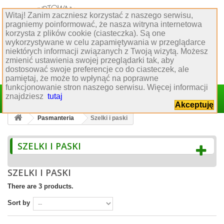
Witaj! Zanim zaczniesz korzystać z naszego serwisu,
Obsługa klienta
pragniemy poinformować, że nasza witryna internetowa
korzysta z plików cookie (ciasteczka). Są one
:
77 544 60 80
wykorzystywane w celu zapamiętywania w przeglądarce
:
biuro@hurtowniakrawiecka.pl
niektórych informacji związanych z Twoją wizytą. Możesz
:
biuro obsługi klienta
zmienić ustawienia swojej przeglądarki tak, aby
dostosować swoje preferencje co do ciasteczek, ale
pamiętaj, że może to wpłynąć na poprawne
funkcjonowanie stron naszego serwisu. Więcej informacji
Sign in
znajdziesz
tutaj
Cart
(empty)
Akceptuję
Pasmanteria
Szelki i paski
SZELKI I PASKI
SZELKI I PASKI
There are 3 products.
Sort by