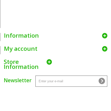
Idąc z duchem czasu, dla wygody obecnych i nowych klientów
hurtowni krawieckiej Nitex
uruchomiliśmy internetową platformę
umożliwiającą zamawianie Naszych produktów w niewiarygodnie
atrakcyjnych cenach. Dostawy zamówień realizujemy za pomocą
najlepszych firm kurierskich aby zapewnić bezpieczne i szybkie
dostarczenie produktów wprost pod wskazany adres.
Information
My account
Store
Information
Newsletter