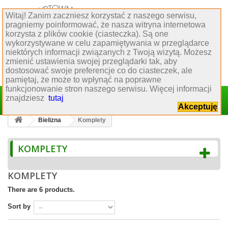
Witaj! Zanim zaczniesz korzystać z naszego serwisu,
Obsługa klienta
pragniemy poinformować, że nasza witryna internetowa
korzysta z plików cookie (ciasteczka). Są one
:
77 544 60 80
wykorzystywane w celu zapamiętywania w przeglądarce
:
biuro@hurtowniakrawiecka.pl
niektórych informacji związanych z Twoją wizytą. Możesz
:
biuro obsługi klienta
zmienić ustawienia swojej przeglądarki tak, aby
dostosować swoje preferencje co do ciasteczek, ale
pamiętaj, że może to wpłynąć na poprawne
funkcjonowanie stron naszego serwisu. Więcej informacji
Sign in
znajdziesz
tutaj
Cart
(empty)
Akceptuję
Bielizna
Komplety
KOMPLETY
KOMPLETY
There are 6 products.
Sort by