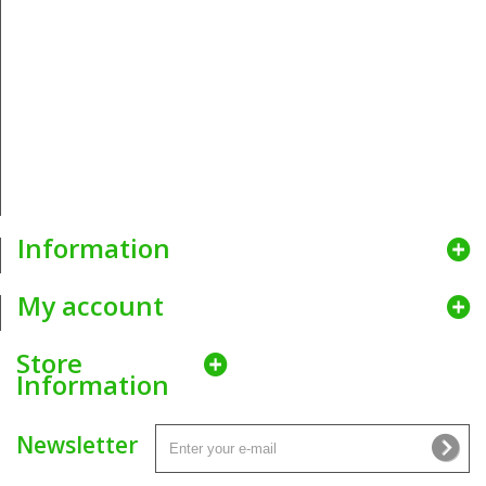
fabryka zamków błyskawicznych, MAGAM - fabryka taśm firanowych,
W&W - fabryka taśm lamowych, Janome - maszyny do szycia, Viki -
biustonosze i wieloma innymi pozwoliła nam na otrzymanie ich
przedstawicielstwa co zaowocowało możliwością zaproponowania
Naszym klientom najkorzystniejszych cen.
Idąc z duchem czasu, dla wygody obecnych i nowych klientów
hurtowni krawieckiej Nitex
uruchomiliśmy internetową platformę
umożliwiającą zamawianie Naszych produktów w niewiarygodnie
atrakcyjnych cenach. Dostawy zamówień realizujemy za pomocą
najlepszych firm kurierskich aby zapewnić bezpieczne i szybkie
dostarczenie produktów wprost pod wskazany adres.
Information
My account
Store
Information
Newsletter