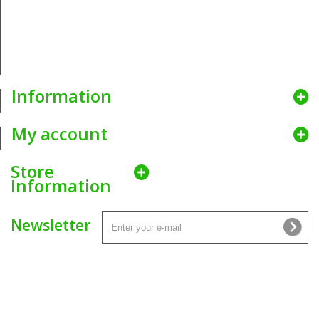
Idąc z duchem czasu, dla wygody obecnych i nowych klientów
hurtowni krawieckiej Nitex
uruchomiliśmy internetową platformę
umożliwiającą zamawianie Naszych produktów w niewiarygodnie
atrakcyjnych cenach. Dostawy zamówień realizujemy za pomocą
najlepszych firm kurierskich aby zapewnić bezpieczne i szybkie
dostarczenie produktów wprost pod wskazany adres.
Information
My account
Store
Information
Newsletter