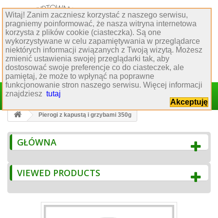
Witaj! Zanim zaczniesz korzystać z naszego serwisu,
Obsługa klienta
pragniemy poinformować, że nasza witryna internetowa
korzysta z plików cookie (ciasteczka). Są one
:
77 544 60 80
wykorzystywane w celu zapamiętywania w przeglądarce
:
biuro@hurtowniakrawiecka.pl
niektórych informacji związanych z Twoją wizytą. Możesz
:
biuro obsługi klienta
zmienić ustawienia swojej przeglądarki tak, aby
dostosować swoje preferencje co do ciasteczek, ale
pamiętaj, że może to wpłynąć na poprawne
funkcjonowanie stron naszego serwisu. Więcej informacji
Sign in
znajdziesz
tutaj
Cart
(empty)
Akceptuję
Pierogi z kapustą i grzybami 350g
GŁÓWNA
VIEWED PRODUCTS