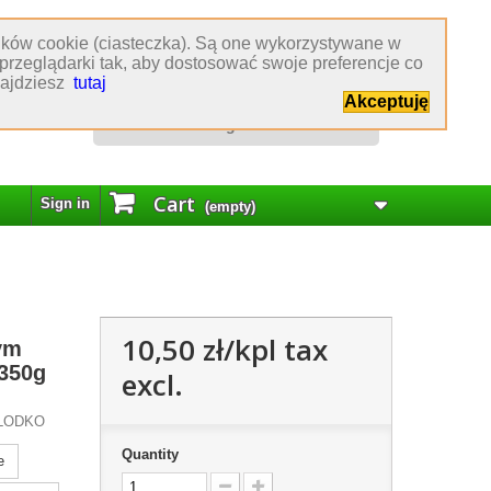
lików cookie (ciasteczka). Są one wykorzystywane w
Obsługa klienta
przeglądarki tak, aby dostosować swoje preferencje co
znajdziesz
tutaj
:
77 544 60 80
Akceptuję
:
biuro@hurtowniakrawiecka.pl
:
biuro obsługi klienta
Cart
Sign in
(empty)
10,50 zł
/kpl tax
łym
 350g
excl.
SŁODKO
Quantity
e