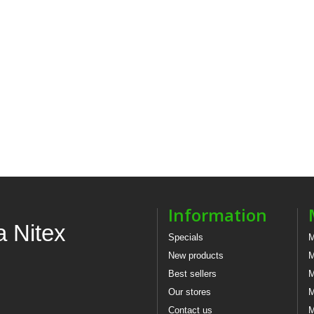
Information
a Nitex
Specials
M
New products
M
Best sellers
M
Our stores
M
Contact us
M