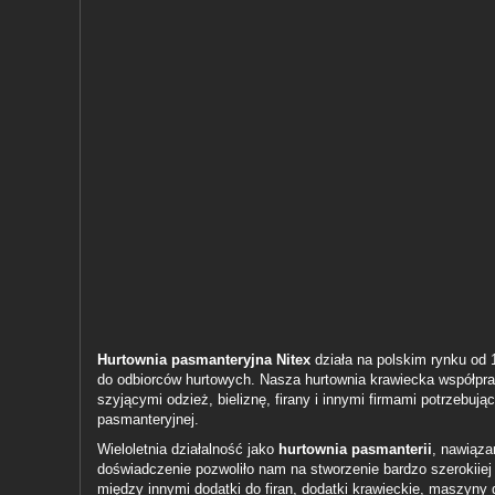
Hurtownia pasmanteryjna Nitex
działa na polskim rynku od 
do odbiorców hurtowych. Nasza hurtownia krawiecka współpra
szyjącymi odzież, bieliznę, firany i innymi firmami potrzebuj
pasmanteryjnej.
Wieloletnia działalność jako
hurtownia pasmanterii
, nawiąza
doświadczenie pozwoliło nam na stworzenie bardzo szerokiiej 
między innymi
dodatki do firan
, dodatki krawieckie, maszyny 