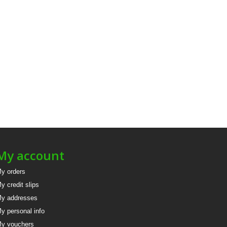
My account
y orders
y credit slips
y addresses
y personal info
y vouchers