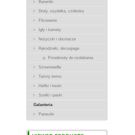
Barwniki
Druty, szydełka, czółenka
Filcowanie
Igły i karnety
Nożyczki i obcinacze
Rękodzieło, decoupage
Przedmioty do ozdabiania
Sznurowadła
Taśmy termo
Haftki i keski
Szelki i paski
Galanteria
Parasole