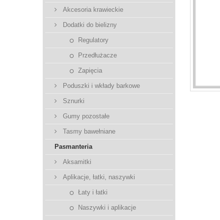
Akcesoria krawieckie
Dodatki do bielizny
Regulatory
Przedłużacze
Zapięcia
Poduszki i wkłady barkowe
Sznurki
Gumy pozostałe
Tasmy bawełniane
Pasmanteria
Aksamitki
Aplikacje, łatki, naszywki
Łaty i łatki
Naszywki i aplikacje