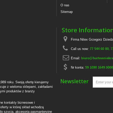
O nas
Sitemap
Store Informatio
Firma Nitex Grzegorz Dziedz
Call us now:
77 544 60 80, 
Email:
biuro@hurtowniakra
Nr konta:
59 1090 1649 0000
Newsletter
1989 roku. Swoją ofertę kierujemy
cuje z wieloma sklepami, zakładami
ącymi produktów z branży
ne kontakty biznesowe i
oferty w której skład wchodzą
do szycia, akcesoria pasmanteryjne