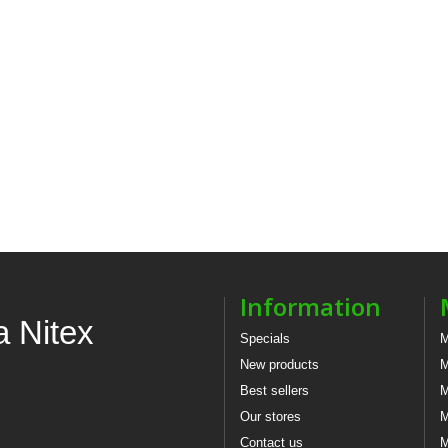
Information
a Nitex
Specials
M
New products
M
Best sellers
M
Our stores
M
Contact us
M