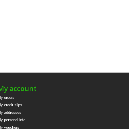
My account
y orders
y credit slips
y addresses
y personal info
y vouchers