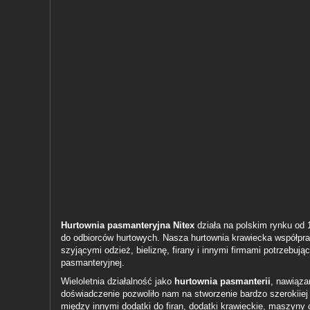
Hurtownia pasmanteryjna Nitex
działa na polskim rynku od 
do odbiorców hurtowych. Nasza hurtownia krawiecka współpra
szyjącymi odzież, bieliznę, firany i innymi firmami potrzebuj
pasmanteryjnej.
Wieloletnia działalność jako
hurtownia pasmanterii
, nawiąza
doświadczenie pozwoliło nam na stworzenie bardzo szerokiiej 
między innymi
dodatki do firan
, dodatki krawieckie, maszyny 