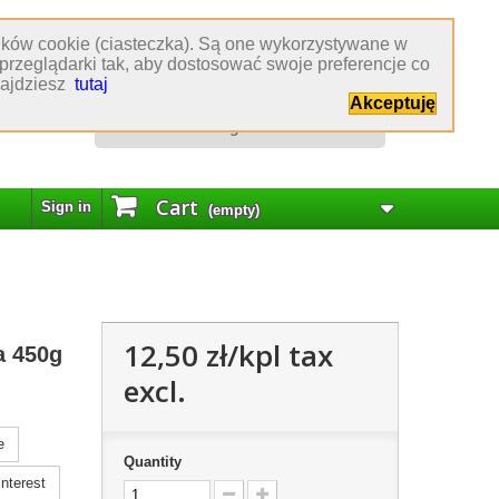
lików cookie (ciasteczka). Są one wykorzystywane w
Obsługa klienta
przeglądarki tak, aby dostosować swoje preferencje co
znajdziesz
tutaj
:
77 544 60 80
Akceptuję
:
biuro@hurtowniakrawiecka.pl
:
biuro obsługi klienta
Cart
Sign in
(empty)
12,50 zł
/kpl tax
a 450g
excl.
e
Quantity
nterest