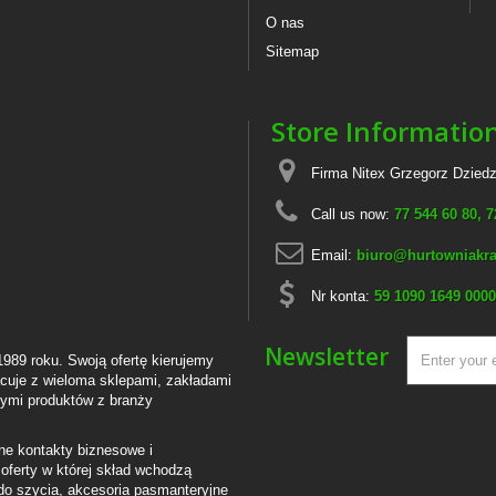
O nas
Sitemap
Store Informatio
Firma Nitex Grzegorz Dziedz
Call us now:
77 544 60 80, 
Email:
biuro@hurtowniakra
Nr konta:
59 1090 1649 0000
Newsletter
1989 roku. Swoją ofertę kierujemy
cuje z wieloma sklepami, zakładami
ącymi produktów z branży
ne kontakty biznesowe i
oferty w której skład wchodzą
do szycia, akcesoria pasmanteryjne