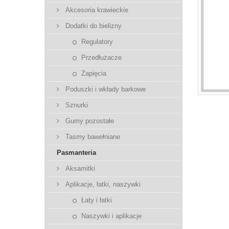
Akcesoria krawieckie
Dodatki do bielizny
Regulatory
Przedłużacze
Zapięcia
Poduszki i wkłady barkowe
Sznurki
Gumy pozostałe
Tasmy bawełniane
Pasmanteria
Aksamitki
Aplikacje, łatki, naszywki
Łaty i łatki
Naszywki i aplikacje