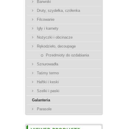
Barwniki
Druty, szydełka, czółenka
Filcowanie
Igły i karnety
Nożyczki i obcinacze
Rękodzieło, decoupage
Przedmioty do ozdabiania
Sznurowadła
Taśmy termo
Haftki i keski
Szelki i paski
Galanteria
Parasole